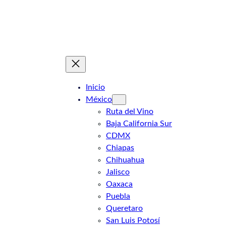
Saltar
al
contenido
Inicio
México
Ruta del Vino
Baja California Sur
CDMX
Chiapas
Chihuahua
Jalisco
Oaxaca
Puebla
Queretaro
San Luis Potosí