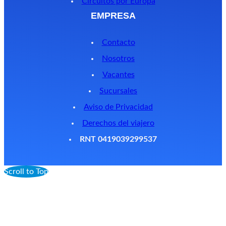
Circuitos por Europa
EMPRESA
Contacto
Nosotros
Vacantes
Sucursales
Aviso de Privacidad
Derechos del viajero
RNT 0419039299537
Scroll to Top