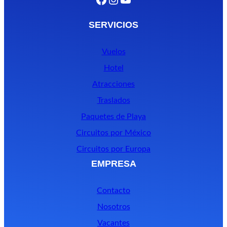
SERVICIOS
Vuelos
Hotel
Atracciones
Traslados
Paquetes de Playa
Circuitos por México
Circuitos por Europa
EMPRESA
Contacto
Nosotros
Vacantes