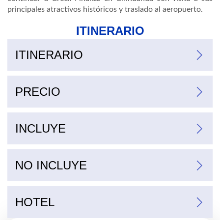
principales atractivos históricos y traslado al aeropuerto.
ITINERARIO
ITINERARIO
PRECIO
Suplemento up grade hotel Mirador por persona 2 noches
Mnr 2-10
INCLUYE
NO INCLUYE
HOTEL
The Lodge, Quinta Misión, Don Armando