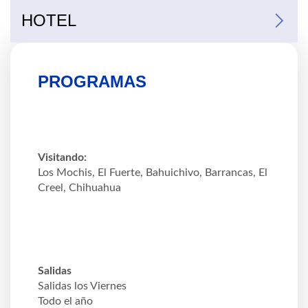
HOTEL
Hacienda Don Armando
Barrancas del Cobre
Torres del Fuerte
Highland, María Bonita
The Lodge, Quinta Misión
Posada del Hidalgo
PROGRAMAS
Visitando:
Los Mochis, El Fuerte, Bahuichivo, Barrancas, El
Creel, Chihuahua
Salidas
Salidas los Viernes
Todo el año