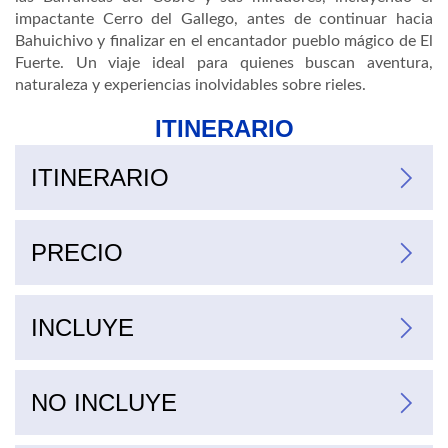
impactante Cerro del Gallego, antes de continuar hacia
Bahuichivo y finalizar en el encantador pueblo mágico de El
Fuerte. Un viaje ideal para quienes buscan aventura,
naturaleza y experiencias inolvidables sobre rieles.
ITINERARIO
ITINERARIO
PRECIO
Temporadas
Supl. temporada alta
Supl. temporada alta
Suplemento chepe express turista a clase ejecutiva (temporada baja)
Suplemento chepe express turista a clase primera (temporada baja)
Suplemento chepe express turista temporada alta
Suplemento chepe express ejecutiva temporada alta
Suplemento chepe express primera temporada alta
Suplemento cena de Navidad o Año Nuevo
Mnr 2-10
INCLUYE
NO INCLUYE