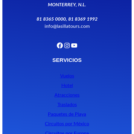
MONTERREY, N.L.
81 8365 0000, 81 8369 1992
info@lasillatours.com
Facebook
Instagram
YouTube
SERVICIOS
Vuelos
Hotel
Atracciones
Traslados
Paquetes de Playa
Circuitos por México
Circuitos por Europa