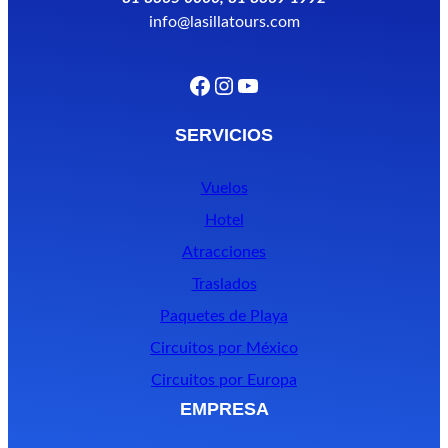
info@lasillatours.com
Facebook
Instagram
YouTube
SERVICIOS
Vuelos
Hotel
Atracciones
Traslados
Paquetes de Playa
Circuitos por México
Circuitos por Europa
EMPRESA