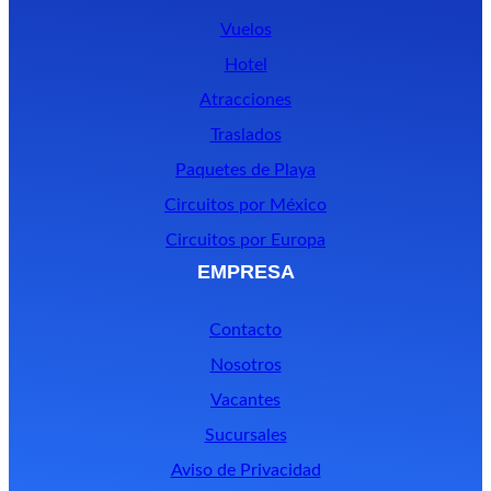
Vuelos
Hotel
Atracciones
Traslados
Paquetes de Playa
Circuitos por México
Circuitos por Europa
EMPRESA
Contacto
Nosotros
Vacantes
Sucursales
Aviso de Privacidad