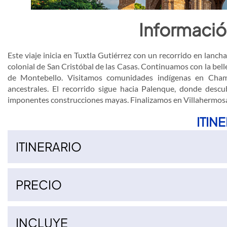
Informació
Este viaje inicia en Tuxtla Gutiérrez con un recorrido en lan
colonial de San Cristóbal de las Casas. Continuamos con la bell
de Montebello. Visitamos comunidades indígenas en Chamu
ancestrales. El recorrido sigue hacia Palenque, donde des
imponentes construcciones mayas. Finalizamos en Villahermosa 
ITIN
ITINERARIO
PRECIO
3 estrellas (SMLC5D)
Resto salidasSalidas temporada alta*
4 estrellas (SMLP5D)
Resto salidasSalidas temporada alta*
INCLUYE