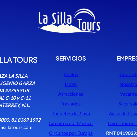
SERVICIOS
EMPRE
ILLA TOURS
Vuelos
Contact
ZA LA SILLA
EUGENIO GARZA
Hotel
Nosotro
A #3755 SUR
Atracciones
Vacante
L C-10 y C-11
Traslados
Sucursal
TERREY, N.L.
Paquetes de Playa
Aviso de Priv
0000, 81 8369 1992
Circuitos por México
Derechos del 
lasillatours.com
Circuitos por Europa
RNT 0419039