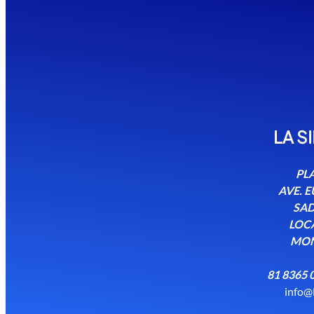
LA S
PLA
AVE. 
SAD
LOCA
MON
81 8365 
info@