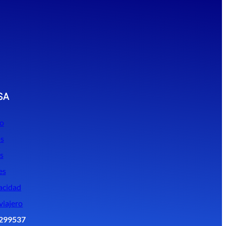
SA
o
s
s
es
acidad
viajero
299537