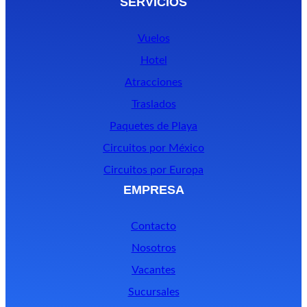
SERVICIOS
Vuelos
Hotel
Atracciones
Traslados
Paquetes de Playa
Circuitos por México
Circuitos por Europa
EMPRESA
Contacto
Nosotros
Vacantes
Sucursales