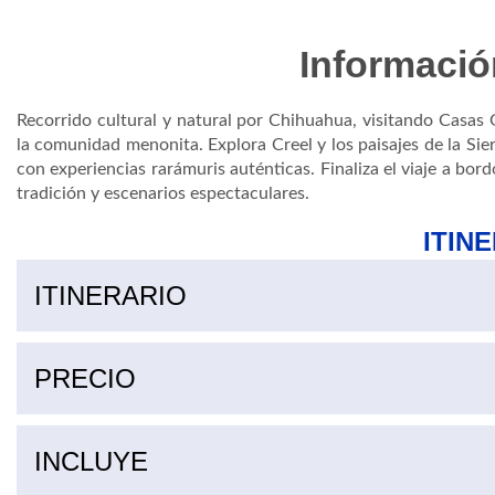
Informació
Recorrido cultural y natural por Chihuahua, visitando Casas
la comunidad menonita. Explora Creel y los paisajes de la Sie
con experiencias rarámuris auténticas. Finaliza el viaje a b
tradición y escenarios espectaculares.
ITIN
ITINERARIO
PRECIO
Supl. temporada alta
Supl. temporada alta
Suplemento chepe express turista a clase ejecutiva (temporada baja)
Suplemento chepe express turista a clase primera (temporada baja)
INCLUYE