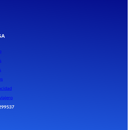
SA
o
s
s
es
acidad
viajero
299537