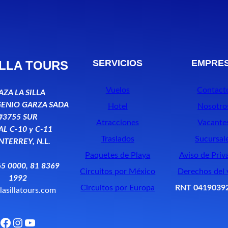
SERVICIOS
EMPRE
ILLA TOURS
Vuelos
Contact
AZA LA SILLA
GENIO GARZA SADA
Hotel
Nosotro
#3755 SUR
Atracciones
Vacante
L C-10 y C-11
Traslados
Sucursal
TERREY, N.L.
Paquetes de Playa
Aviso de Priv
5 0000, 81 8369
Circuitos por México
Derechos del 
1992
Circuitos por Europa
RNT 0419039
lasillatours.com
acebook
Instagram
YouTube