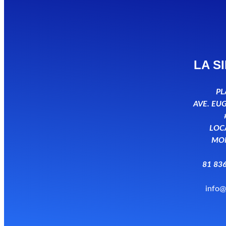
LA S
PL
AVE. EU
LOCA
MON
81 836
info@
F