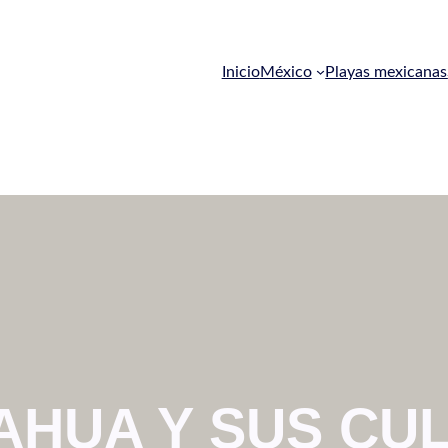
Inicio
México
Playas mexicanas
AHUA Y SUS CU