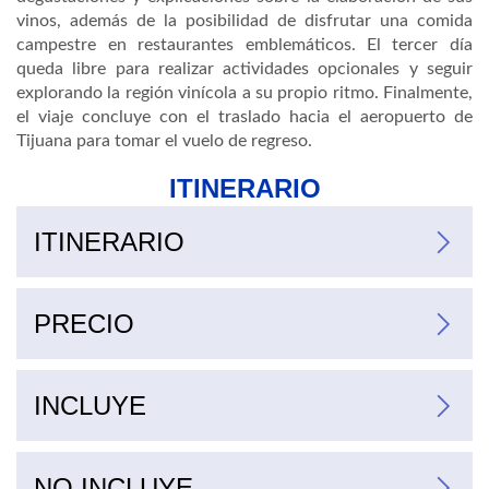
vinos, además de la posibilidad de disfrutar una comida
campestre en restaurantes emblemáticos. El tercer día
queda libre para realizar actividades opcionales y seguir
explorando la región vinícola a su propio ritmo. Finalmente,
el viaje concluye con el traslado hacia el aeropuerto de
Tijuana para tomar el vuelo de regreso.​
ITINERARIO
ITINERARIO
PRECIO
junior suite dom-juejunior suite vie-sab
Hoteles en Valle de Guadalupe
Glamping de lujo Indomito lun-mie (OCT-ABR)lun-mie (MAY-SEP)jue-dom (OCT-ABR)jue-dom (MAY-SEP)
Castillo Toscana jue-dom (OCT-ABR)jue-dom (MAY-SEP)
INCLUYE
NO INCLUYE