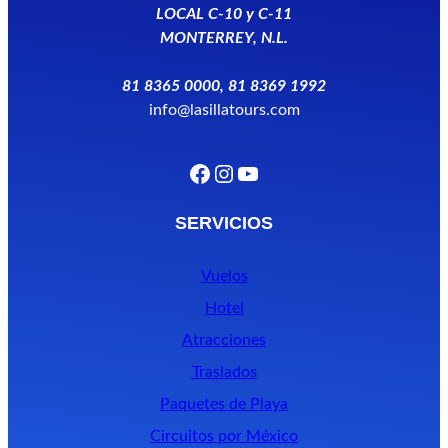
LOCAL C-10 y C-11
MONTERREY, N.L.
81 8365 0000, 81 8369 1992
info@lasillatours.com
Facebook
Instagram
YouTube
SERVICIOS
Vuelos
Hotel
Atracciones
Traslados
Paquetes de Playa
Circuitos por México