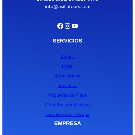
info@lasillatours.com
Facebook
Instagram
YouTube
SERVICIOS
Vuelos
Hotel
Atracciones
Traslados
Paquetes de Playa
Circuitos por México
Circuitos por Europa
EMPRESA