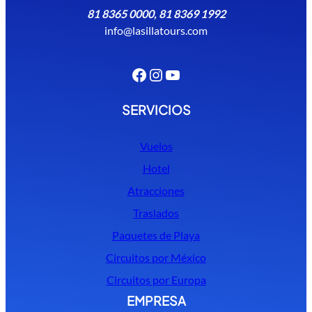
81 8365 0000, 81 8369 1992
info@lasillatours.com
Facebook
Instagram
YouTube
SERVICIOS
Vuelos
Hotel
Atracciones
Traslados
Paquetes de Playa
Circuitos por México
Circuitos por Europa
EMPRESA