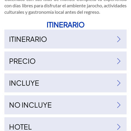
con días libres para disfrutar el ambiente jarocho, actividades
culturales y gastronomía local antes del regreso.
ITINERARIO
ITINERARIO
PRECIO
Cuádruple
Sencilla
Mnr 2-10
Mnr 0-1
INCLUYE
NO INCLUYE
HOTEL