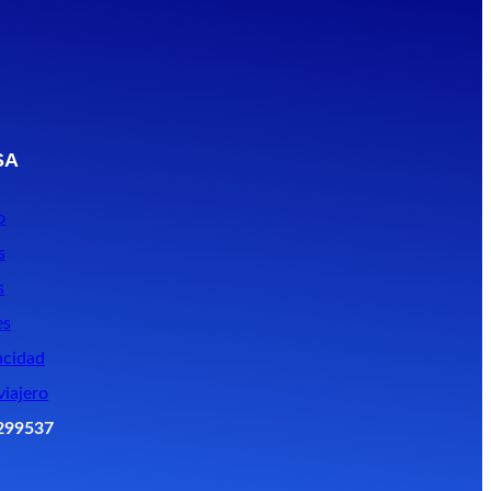
SA
o
s
s
es
acidad
viajero
299537