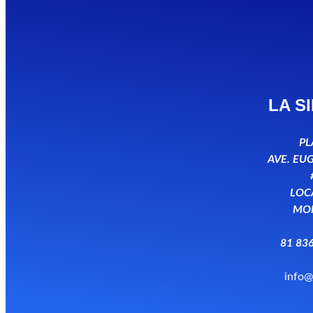
LA S
PL
AVE. EU
LOCA
MON
81 836
info@