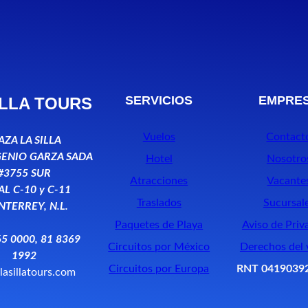
SERVICIOS
EMPRE
ILLA TOURS
Vuelos
Contact
AZA LA SILLA
GENIO GARZA SADA
Hotel
Nosotro
#3755 SUR
Atracciones
Vacante
L C-10 y C-11
Traslados
Sucursal
TERREY, N.L.
Paquetes de Playa
Aviso de Priv
5 0000, 81 8369
Circuitos por México
Derechos del 
1992
Circuitos por Europa
RNT 0419039
lasillatours.com