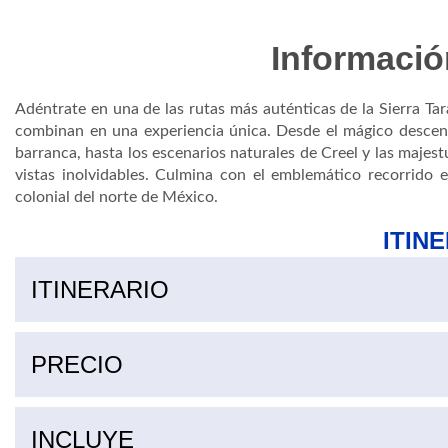
Informació
Adéntrate en una de las rutas más auténticas de la Sierra Ta
combinan en una experiencia única. Desde el mágico descenso
barranca, hasta los escenarios naturales de Creel y las majest
vistas inolvidables. Culmina con el emblemático recorrido 
colonial del norte de México.
ITIN
ITINERARIO
PRECIO
Supl. temporada alta
Supl. temporada alta
Suplemento chepe express turista a clase ejecutiva (temporada baja)
Suplemento chepe express turista a clase primera (temporada baja)
INCLUYE