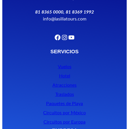
81 8365 0000, 81 8369 1992
info@lasillatours.com
Facebook
Instagram
YouTube
SERVICIOS
Vuelos
Hotel
Atracciones
Traslados
Paquetes de Playa
Circuitos por México
Circuitos por Europa