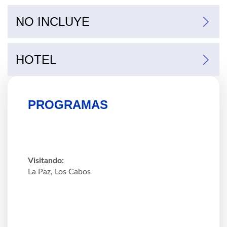
NO INCLUYE
HOTEL
The Marine Waterfront, City Express; H Blue Centro
Catedral, Courtyard, 7 Crown Centro, HBlue Malecón
Indigo (no incluye desayunos)
PROGRAMAS
Visitando:
La Paz, Los Cabos