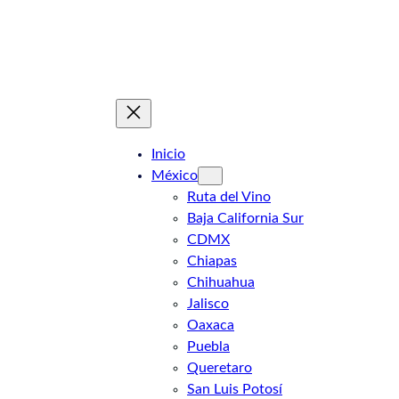
Saltar
al
contenido
Inicio
México
Ruta del Vino
Baja California Sur
CDMX
Chiapas
Chihuahua
Jalisco
Oaxaca
Puebla
Queretaro
San Luis Potosí