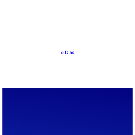
6 Días