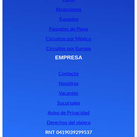
Atracciones
Traslados
Paquetes de Playa
Circuitos por México
Circuitos por Europa
EMPRESA
Contacto
Nosotros
Vacantes
Sucursales
Aviso de Privacidad
Derechos del viajero
RNT 0419039299537